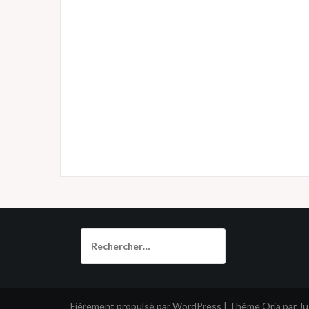
Rechercher :
Fièrement propulsé par WordPress
|
Thème
Oria
par J