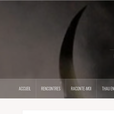
Aller
au
contenu
principal
ACCUEIL
RENCONTRES
RACONTE-MOI
THAU EN