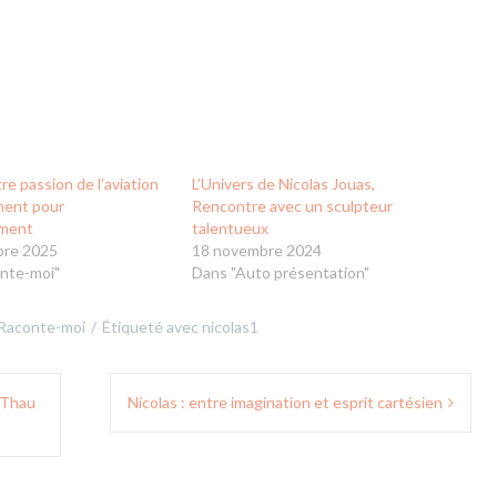
tre passion de l’aviation
L’Univers de Nicolas Jouas,
ment pour
Rencontre avec un sculpteur
ement
talentueux
bre 2025
18 novembre 2024
nte-moi"
Dans "Auto présentation"
Raconte-moi
Étiqueté avec
nicolas1
| Thau
Nicolas : entre imagination et esprit cartésien