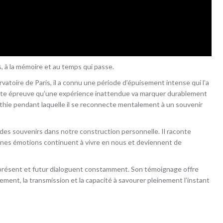
s, à la mémoire et au temps qui passe.
rvatoire de Paris, il a connu une période d’épuisement intense qui l’a
cette épreuve qu’une expérience inattendue va marquer durablement
athie pendant laquelle il se reconnecte mentalement à un souvenir
el des souvenirs dans notre construction personnelle. Il raconte
ines émotions continuent à vivre en nous et deviennent de
é, présent et futur dialoguent constamment. Son témoignage offre
lement, la transmission et la capacité à savourer pleinement l’instant