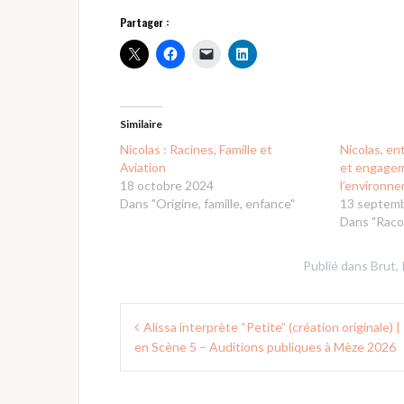
Partager :
Similaire
Nicolas : Racines, Famille et
Nicolas, en
Aviation
et engage
18 octobre 2024
l’environn
Dans "Origine, famille, enfance"
13 septem
Dans "Raco
Publié dans
Brut
,
Navigation
Alissa interprète “Petite” (création originale) 
de
en Scène 5 – Auditions publiques à Mèze 2026
l’article