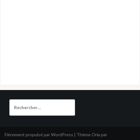
Rechercher :
Fièrement propulsé par WordPress
|
Thème
Oria
par