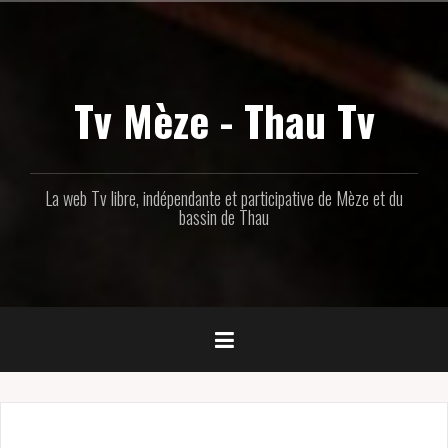
Aller
au
contenu
principal
Tv Mèze - Thau Tv
La web Tv libre, indépendante et participative de Mèze et du
bassin de Thau