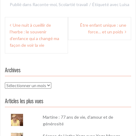
Publié dans
Raconte-moi
,
Scolartié travail
Étiqueté avec
Luisa
Navigation
Une nuit à cueillir de
Être enfant unique : une
de
l’herbe : le souvenir
force… et un poids
l’article
d’enfance qui a changé ma
façon de voir la vie
Archives
Archives
Articles les plus vues
Martine : 77 ans de vie, d'amour et de
générosité
Séance de Hatha Yoga avec Yoga Mayura