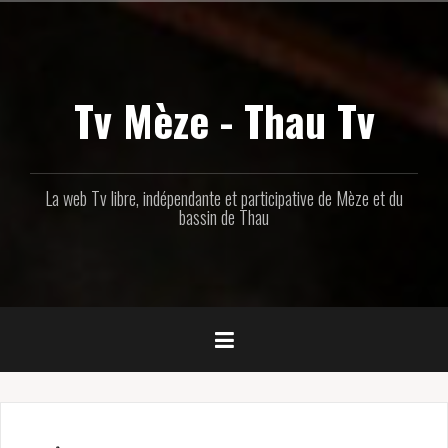
Aller
au
contenu
principal
Tv Mèze - Thau Tv
La web Tv libre, indépendante et participative de Mèze et du
bassin de Thau