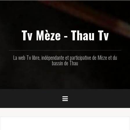
Aller
au
contenu
principal
Tv Mèze - Thau Tv
La web Tv libre, indépendante et participative de Mèze et du
bassin de Thau