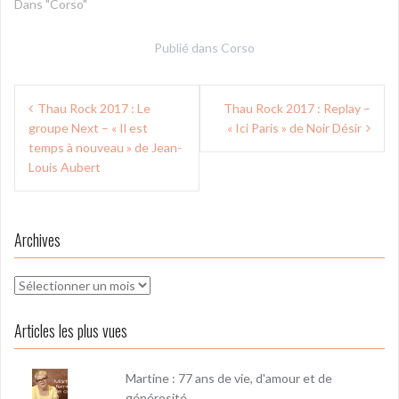
Dans "Corso"
Publié dans
Corso
Navigation
Thau Rock 2017 : Le
Thau Rock 2017 : Replay –
de
groupe Next – « Il est
« Ici Paris » de Noir Désir
l’article
temps à nouveau » de Jean-
Louis Aubert
Archives
Archives
Articles les plus vues
Martine : 77 ans de vie, d'amour et de
générosité