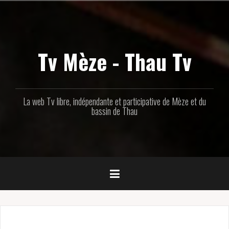
Aller
au
contenu
principal
Tv Mèze - Thau Tv
La web Tv libre, indépendante et participative de Mèze et du
bassin de Thau