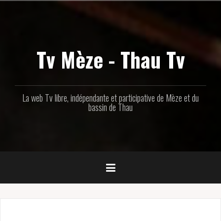
Aller
au
contenu
principal
Tv Mèze - Thau Tv
La web Tv libre, indépendante et participative de Mèze et du
bassin de Thau