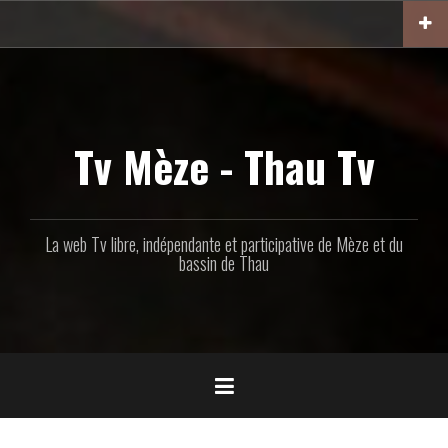
Aller
au
contenu
principal
Tv Mèze - Thau Tv
La web Tv libre, indépendante et participative de Mèze et du
bassin de Thau