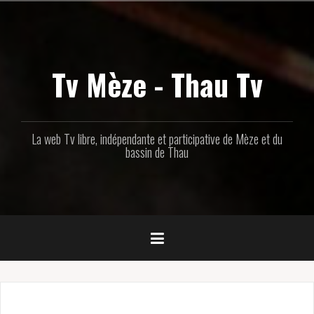
Aller
au
contenu
principal
Tv Mèze - Thau Tv
La web Tv libre, indépendante et participative de Mèze et du
bassin de Thau