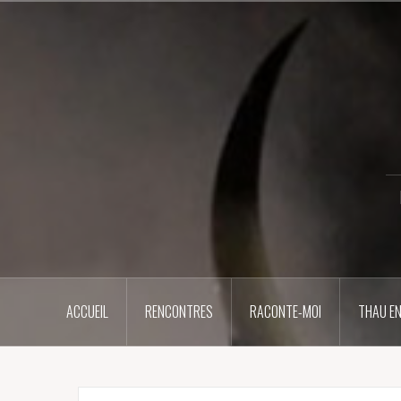
Aller
au
contenu
principal
ACCUEIL
RENCONTRES
RACONTE-MOI
THAU EN