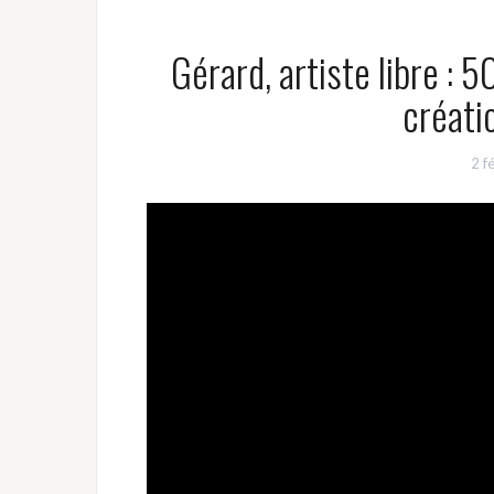
Gérard, artiste libre : 
créati
2 f