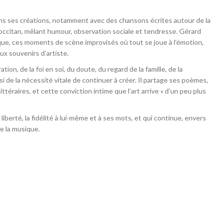
ans ses créations, notamment avec des chansons écrites autour de la
t occitan, mêlant humour, observation sociale et tendresse. Gérard
que, ces moments de scène improvisés où tout se joue à l’émotion,
ux souvenirs d’artiste.
iration, de la foi en soi, du doute, du regard de la famille, de la
i de la nécessité vitale de continuer à créer. Il partage ses poèmes,
téraires, et cette conviction intime que l’art arrive « d’un peu plus
iberté, la fidélité à lui-même et à ses mots, et qui continue, envers
de la musique.