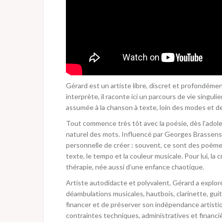
Gérard est un artiste libre, discret et profondémen
interprète, il raconte ici un parcours de vie singulier
assumée à la chanson à texte, loin des modes et d
Tout commence très tôt avec la poésie, dès l’ado
naturel des mots. Influencé par Georges Brassens
personnelle de créer : souvent, ce sont des poèmes
texte, le tempo et la couleur musicale. Pour lui, la
thérapie, née aussi d’une enfance chaotique.
Artiste autodidacte et polyvalent, Gérard a explor
déambulations musicales, hautbois, clarinette, gui
financer et de préserver son indépendance artistiq
contraintes techniques, administratives et financi