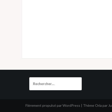
Rechercher :
Fièrement propulsé par WordPress
|
Thème
Oria
par J