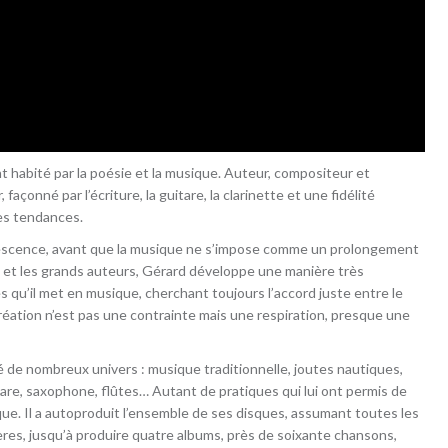
t habité par la poésie et la musique. Auteur, compositeur et
, façonné par l’écriture, la guitare, la clarinette et une fidélité
es tendances.
lescence, avant que la musique ne s’impose comme un prolongement
 et les grands auteurs, Gérard développe une manière très
 qu’il met en musique, cherchant toujours l’accord juste entre le
 création n’est pas une contrainte mais une respiration, presque une
é de nombreux univers : musique traditionnelle, joutes nautiques,
tare, saxophone, flûtes… Autant de pratiques qui lui ont permis de
ue. Il a autoproduit l’ensemble de ses disques, assumant toutes les
ères, jusqu’à produire quatre albums, près de soixante chansons,