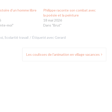
histoire d’un homme libre
Philippe raconte son combat avec
e
la poésie et la peinture
6
18 mai 2026
nte-moi"
Dans "Brut"
oi
,
Scolartié travail
Étiqueté avec
Gerard
Les coulisses de l’animation en village vacances