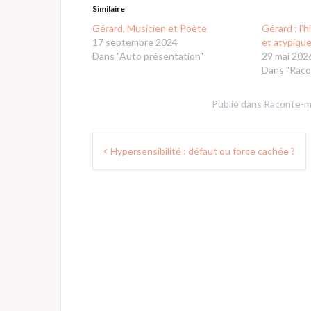
Similaire
Gérard, Musicien et Poète
Gérard : l’
17 septembre 2024
et atypiqu
Dans "Auto présentation"
29 mai 202
Dans "Raco
Publié dans
Raconte-m
Navigation
Hypersensibilité : défaut ou force cachée ?
de
l’article