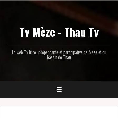
Aller
au
contenu
principal
Tv Mèze - Thau Tv
La web Tv libre, indépendante et participative de Mèze et du
bassin de Thau