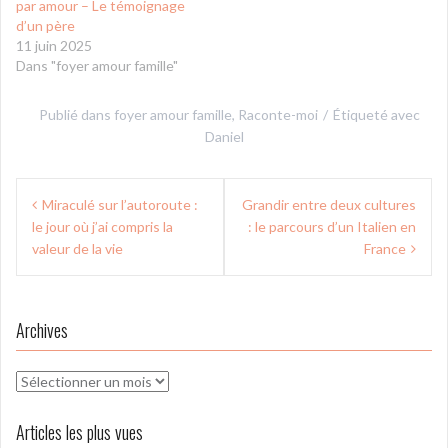
par amour – Le témoignage
d’un père
11 juin 2025
Dans "foyer amour famille"
Publié dans
foyer amour famille
,
Raconte-moi
Étiqueté avec
Daniel
Navigation
Miraculé sur l’autoroute :
Grandir entre deux cultures
de
le jour où j’ai compris la
: le parcours d’un Italien en
l’article
valeur de la vie
France
Archives
Archives
Articles les plus vues