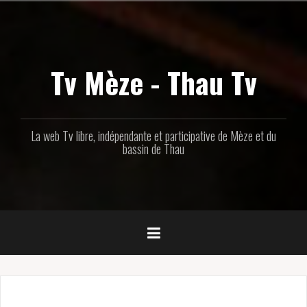
Aller
au
contenu
principal
Tv Mèze - Thau Tv
La web Tv libre, indépendante et participative de Mèze et du
bassin de Thau