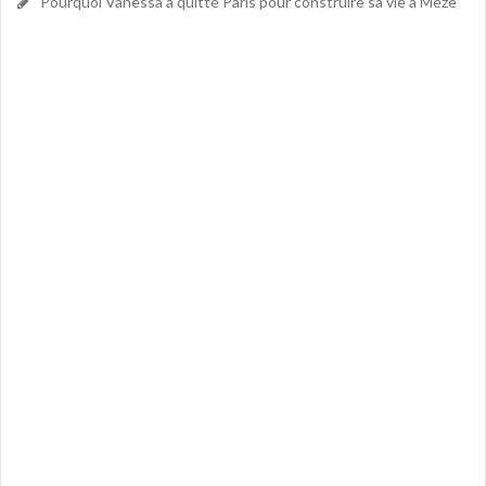
Pourquoi Vanessa a quitté Paris pour construire sa vie à Mèze