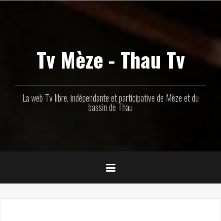
Aller
au
contenu
principal
Tv Mèze - Thau Tv
La web Tv libre, indépendante et participative de Mèze et du
bassin de Thau