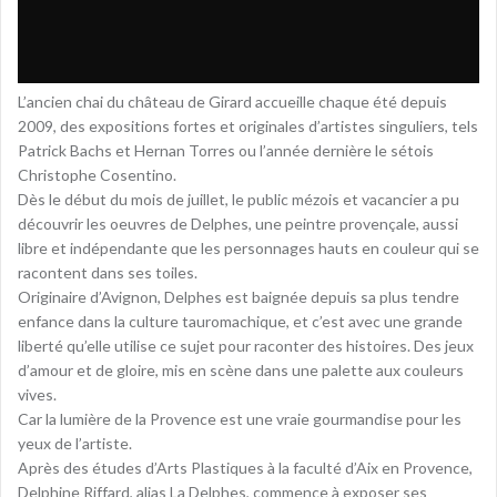
L’ancien chai du château de Girard accueille chaque été depuis
2009, des expositions fortes et originales d’artistes singuliers, tels
Patrick Bachs et Hernan Torres ou l’année dernière le sétois
Christophe Cosentino.
Dès le début du mois de juillet, le public mézois et vacancier a pu
découvrir les oeuvres de Delphes, une peintre provençale, aussi
libre et indépendante que les personnages hauts en couleur qui se
racontent dans ses toiles.
Originaire d’Avignon, Delphes est baignée depuis sa plus tendre
enfance dans la culture tauromachique, et c’est avec une grande
liberté qu’elle utilise ce sujet pour raconter des histoires. Des jeux
d’amour et de gloire, mis en scène dans une palette aux couleurs
vives.
Car la lumière de la Provence est une vraie gourmandise pour les
yeux de l’artiste.
Après des études d’Arts Plastiques à la faculté d’Aix en Provence,
Delphine Riffard, alias La Delphes, commence à exposer ses