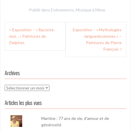
Publié dans
Evénements
,
Musique à Mèze
Navigation
Exposition – « Raconte-
Exposition – « Mythologies
de
moi… » Peintures de
languedociennes » –
l’article
Delphes
Peintures de Pierre
François
Archives
Archives
Articles les plus vues
Martine : 77 ans de vie, d'amour et de
générosité