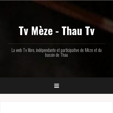
Aller
au
contenu
principal
Tv Mèze - Thau Tv
La web Tv libre, indépendante et participative de Mèze et du
bassin de Thau