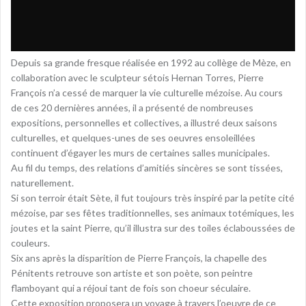
Depuis sa grande fresque réalisée en 1992 au collège de Mèze, en
collaboration avec le sculpteur sétois Hernan Torres, Pierre
François n’a cessé de marquer la vie culturelle mézoise. Au cours
de ces 20 dernières années, il a présenté de nombreuses
expositions, personnelles et collectives, a illustré deux saisons
culturelles, et quelques-unes de ses oeuvres ensoleillées
continuent d’égayer les murs de certaines salles municipales.
Au fil du temps, des relations d’amitiés sincères se sont tissées,
naturellement.
Si son terroir était Sète, il fut toujours très inspiré par la petite cité
mézoise, par ses fêtes traditionnelles, ses animaux totémiques, les
joutes et la saint Pierre, qu’il illustra sur des toiles éclaboussées de
couleurs.
Six ans après la disparition de Pierre François, la chapelle des
Pénitents retrouve son artiste et son poète, son peintre
flamboyant qui a réjoui tant de fois son choeur séculaire.
Cette exposition proposera un voyage à travers l’oeuvre de ce