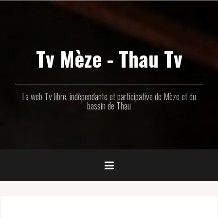
Aller
au
contenu
principal
Tv Mèze - Thau Tv
La web Tv libre, indépendante et participative de Mèze et du
bassin de Thau