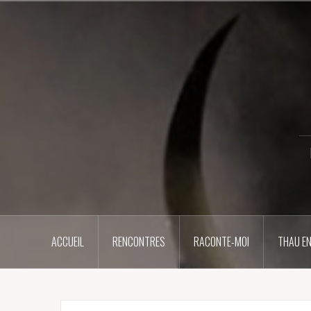
Aller
au
contenu
principal
ACCUEIL
RENCONTRES
RACONTE-MOI
THAU EN