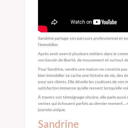
Sandrine partage son parcours professionnel et exp
l’immobilier.
Après avoir exercé plusieurs métiers dans le com
son besoin de liberté, de mouvement et surtout de 
Pour Sandrine, vendre une maison ne consiste pas 
bien immobilier se cache une histoire de vie, des 
pour ses clients. Elle dévoile les coulisses de son
satisfaction immense qu’elle ressent lorsqu’elle voi
À travers son témoignage sincère, elle parle aussi de
ventes qui échouent parfois au dernier moment… m
journée unique.
Sandrine