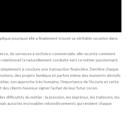
lique pourquoi elle a finalement trouvé sa véritable vocation dans
merce, de serveuse à technico-commerciale, elle raconte comment
relationnel l’a naturellement conduite vers ce métier passionnant.
simplement à conclure une transaction financière. Derrière chaque
émotions, des projets familiaux et parfois même des moments décisifs
 métier, son approche très humaine, l’importance de l’écoute et cette
t des clients heureux signer l’achat de leur futur cocon.
s difficultés du métier : la pression, les imprévus, les trahisons, les
ais aussi les incroyables rebondissements qui rendent chaque