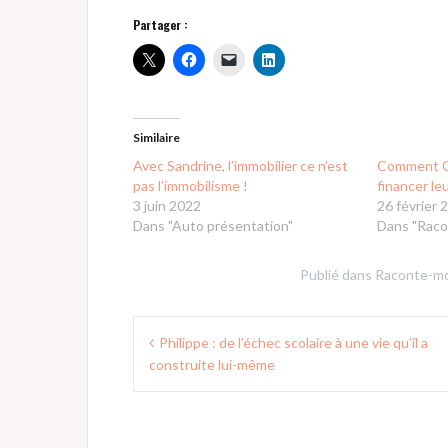
Partager :
Similaire
Avec Sandrine, l’immobilier ce n’est
Comment Cé
pas l’immobilisme !
financer le
3 juin 2022
26 février 
Dans "Auto présentation"
Dans "Raco
Publié dans
Raconte-mo
Navigation
Philippe : de l’échec scolaire à une vie qu’il a
de
construite lui-même
l’article