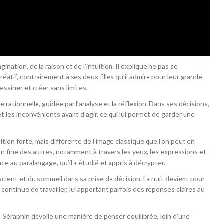
ination, de la raison et de l’intuition. Il explique ne pas se
atif, contrairement à ses deux filles qu’il admire pour leur grande
essiner et créer sans limites.
ationnelle, guidée par l’analyse et la réflexion. Dans ses décisions,
et les inconvénients avant d’agir, ce qui lui permet de garder une
ition forte, mais différente de l’image classique que l’on peut en
tion fine des autres, notamment à travers les yeux, les expressions et
ce au paralangage, qu’il a étudié et appris à décrypter.
scient et du sommeil dans sa prise de décision. La nuit devient pour
ontinue de travailler, lui apportant parfois des réponses claires au
, Séraphin dévoile une manière de penser équilibrée, loin d’une