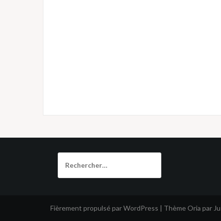
Rechercher :
Fièrement propulsé par WordPress
|
Thème
Oria
par J