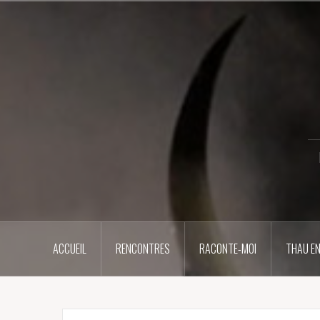
Aller
au
contenu
principal
ACCUEIL
RENCONTRES
RACONTE-MOI
THAU EN