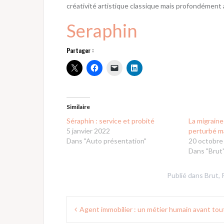
créativité artistique classique mais profondément
Seraphin
Partager :
Similaire
Séraphin : service et probité
La migrain
5 janvier 2022
perturbé m
Dans "Auto présentation"
20 octobre
Dans "Brut
Publié dans
Brut
,
Navigation
Agent immobilier : un métier humain avant tou
de