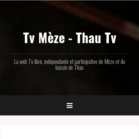
Aller
au
contenu
principal
Tv Mèze - Thau Tv
La web Tv libre, indépendante et participative de Mèze et du
bassin de Thau