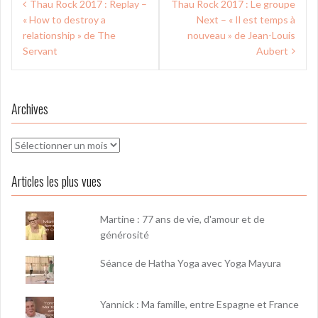
Thau Rock 2017 : Replay –
Thau Rock 2017 : Le groupe
de
« How to destroy a
Next – « Il est temps à
l’article
relationship » de The
nouveau » de Jean-Louis
Servant
Aubert
Archives
Archives
Articles les plus vues
Martine : 77 ans de vie, d'amour et de
générosité
Séance de Hatha Yoga avec Yoga Mayura
Yannick : Ma famille, entre Espagne et France