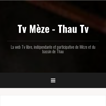
Aller
au
contenu
principal
Tv Mèze - Thau Tv
La web Tv libre, indépendante et participative de Mèze et du
bassin de Thau