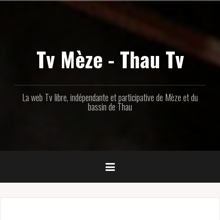
Aller
au
contenu
principal
Tv Mèze - Thau Tv
La web Tv libre, indépendante et participative de Mèze et du
bassin de Thau