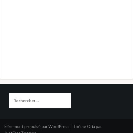
Rechercher :
Fièrement propulsé par WordPress
|
Thème
Oria
par
JustFreeThemes