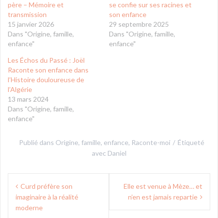
père – Mémoire et
se confie sur ses racines et
transmission
son enfance
15 janvier 2026
29 septembre 2025
Dans "Origine, famille,
Dans "Origine, famille,
enfance"
enfance"
Les Échos du Passé : Joël
Raconte son enfance dans
l’Histoire douloureuse de
l’Algérie
13 mars 2024
Dans "Origine, famille,
enfance"
Publié dans
Origine, famille, enfance
,
Raconte-moi
Étiqueté
avec
Daniel
Navigation
Curd préfère son
Elle est venue à Mèze… et
de
imaginaire à la réalité
n’en est jamais repartie
l’article
moderne