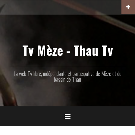
Aller
au
contenu
principal
Tv Mèze - Thau Tv
La web Tv libre, indépendante et participative de Mèze et du
bassin de Thau