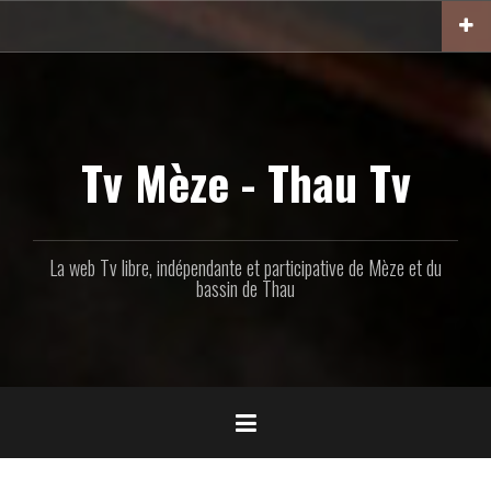
Aller
au
contenu
principal
Tv Mèze - Thau Tv
La web Tv libre, indépendante et participative de Mèze et du
bassin de Thau