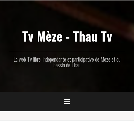
Aller
au
contenu
principal
Tv Mèze - Thau Tv
La web Tv libre, indépendante et participative de Mèze et du
bassin de Thau