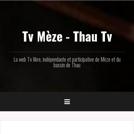
Aller
au
contenu
principal
Tv Mèze - Thau Tv
La web Tv libre, indépendante et participative de Mèze et du
bassin de Thau