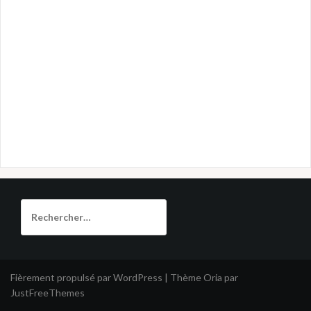
Rechercher :
Fièrement propulsé par WordPress
|
Thème
Oria
par
JustFreeThemes