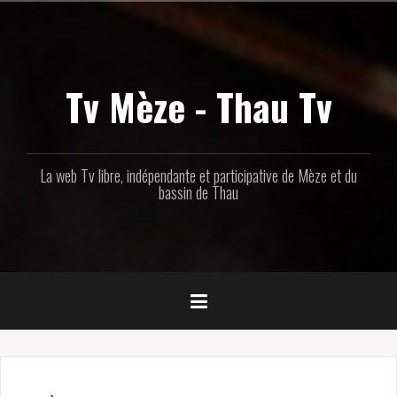
Aller
au
contenu
principal
Tv Mèze - Thau Tv
La web Tv libre, indépendante et participative de Mèze et du
bassin de Thau