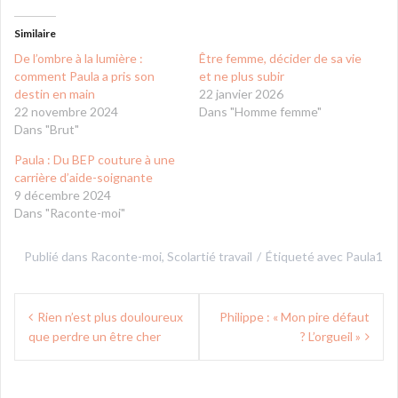
Similaire
De l’ombre à la lumière :
Être femme, décider de sa vie
comment Paula a pris son
et ne plus subir
destin en main
22 janvier 2026
22 novembre 2024
Dans "Homme femme"
Dans "Brut"
Paula : Du BEP couture à une
carrière d’aide-soignante
9 décembre 2024
Dans "Raconte-moi"
Publié dans
Raconte-moi
,
Scolartié travail
Étiqueté avec
Paula1
Navigation
Rien n’est plus douloureux
Philippe : « Mon pire défaut
de
que perdre un être cher
? L’orgueil »
l’article