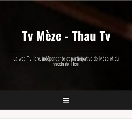
Aller
au
contenu
principal
Tv Mèze - Thau Tv
La web Tv libre, indépendante et participative de Mèze et du
bassin de Thau