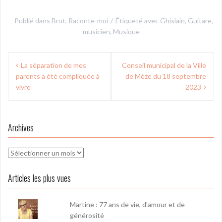
Publié dans
Brut
,
Raconte-moi
Étiqueté avec
Ghislain
,
Guitare
,
musicien
,
Musique
Navigation
La séparation de mes
Conseil municipal de la Ville
de
parents a été compliquée à
de Mèze du 18 septembre
l’article
vivre
2023
Archives
Archives
Articles les plus vues
Martine : 77 ans de vie, d'amour et de
générosité