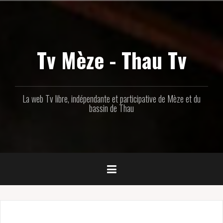
Aller
au
contenu
principal
Tv Mèze - Thau Tv
La web Tv libre, indépendante et participative de Mèze et du
bassin de Thau