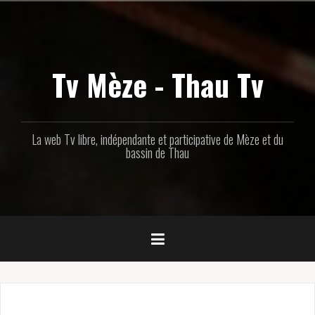
Aller
au
contenu
principal
Tv Mèze - Thau Tv
La web Tv libre, indépendante et participative de Mèze et du
bassin de Thau