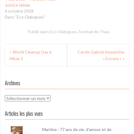
Justice idéale
6 octobre 2018
Dans "Eco-Dialogues"
Publié dans
Eco-Dialogues
,
Festival de Thau
Navigation
World Cleanup Day à
Carole Gabriel interprète
de
Mèze 2
« Encore »
l’article
Archives
Archives
Articles les plus vues
Martine : 77 ans de vie, d'amour et de