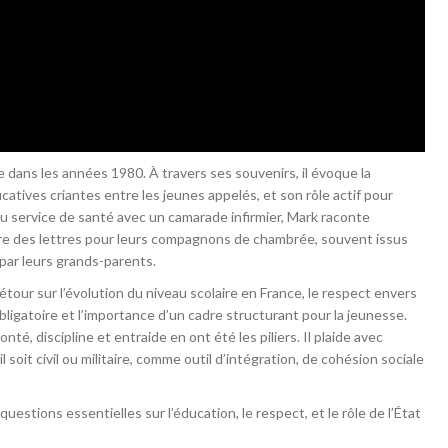
e dans les années 1980. À travers ses souvenirs, il évoque la
ucatives criantes entre les jeunes appelés, et son rôle actif pour
é au service de santé avec un camarade infirmier, Mark raconte
rire des lettres pour leurs compagnons de chambrée, souvent issus
 par leurs grands-parents.
étour sur l’évolution du niveau scolaire en France, le respect envers
 obligatoire et l’importance d’un cadre structurant pour la jeunesse.
onté, discipline et entraide en ont été les piliers. Il plaide avec
l soit civil ou militaire, comme outil d’intégration, de cohésion sociale
stions essentielles sur l’éducation, le respect, et le rôle de l’État