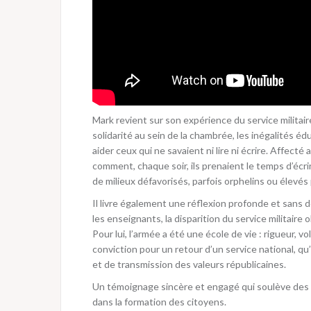
Mark revient sur son expérience du service militair
solidarité au sein de la chambrée, les inégalités éd
aider ceux qui ne savaient ni lire ni écrire. Affect
comment, chaque soir, ils prenaient le temps d’éc
de milieux défavorisés, parfois orphelins ou élevés
Il livre également une réflexion profonde et sans d
les enseignants, la disparition du service militaire
Pour lui, l’armée a été une école de vie : rigueur, vol
conviction pour un retour d’un service national, qu’i
et de transmission des valeurs républicaines.
Un témoignage sincère et engagé qui soulève des que
dans la formation des citoyens.