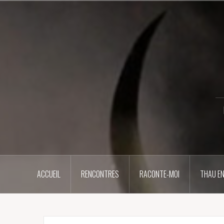
Aller
au
contenu
principal
ACCUEIL
RENCONTRES
RACONTE-MOI
THAU EN