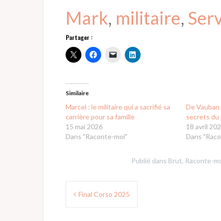
Mark
, 
militaire
, 
Serv
Partager :
Similaire
Marcel : le militaire qui a sacrifié sa
De Vauban à
carrière pour sa famille
secrets du 
15 mai 2026
18 avril 20
Dans "Raconte-moi"
Dans "Raco
Publié dans
Brut
,
Raconte-mo
Navigation
Final Corso 2025
de