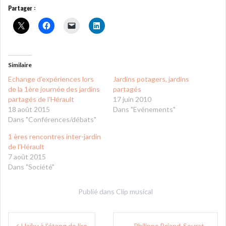
Partager :
Similaire
Echange d’expériences lors
Jardins potagers, jardins
de la 1ère journée des jardins
partagés
partagés de l’Hérault
17 juin 2010
18 août 2015
Dans "Evénements"
Dans "Conférences/débats"
1 ères rencontres inter-jardin
de l’Hérault
7 août 2015
Dans "Société"
Publié dans
Clip musical
Navigation
Haïku à l’étang de lire
Philippe Briand-Seurat –