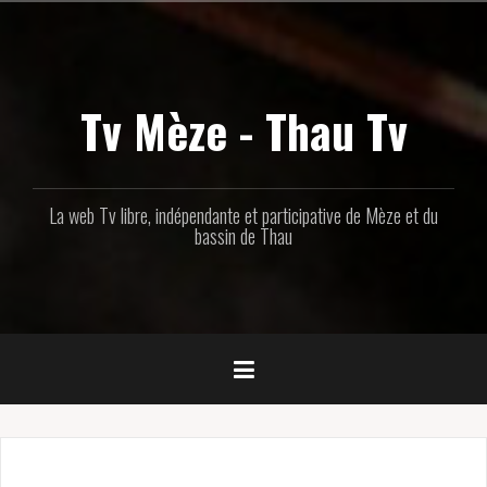
Aller
au
contenu
principal
Tv Mèze - Thau Tv
La web Tv libre, indépendante et participative de Mèze et du
bassin de Thau