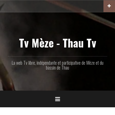
Aller
au
contenu
principal
Tv Mèze - Thau Tv
La web Tv libre, indépendante et participative de Mèze et du
bassin de Thau