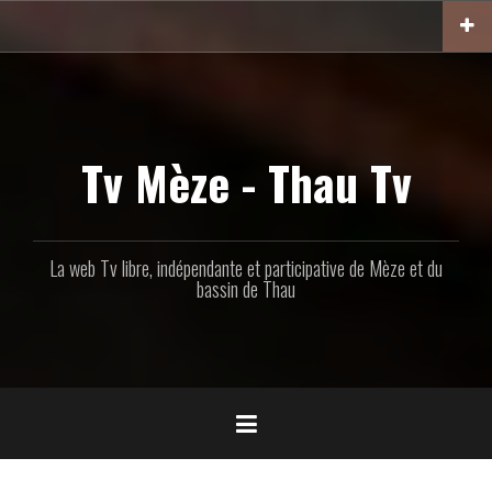
Aller
au
contenu
principal
Tv Mèze - Thau Tv
La web Tv libre, indépendante et participative de Mèze et du
bassin de Thau