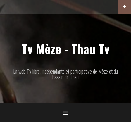
Aller
au
contenu
principal
Tv Mèze - Thau Tv
La web Tv libre, indépendante et participative de Mèze et du
bassin de Thau