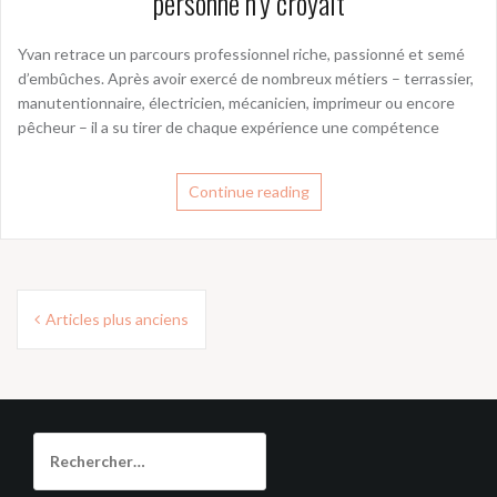
personne n’y croyait
Yvan retrace un parcours professionnel riche, passionné et semé
d’embûches. Après avoir exercé de nombreux métiers – terrassier,
manutentionnaire, électricien, mécanicien, imprimeur ou encore
pêcheur – il a su tirer de chaque expérience une compétence
Continue reading
Navigation
Articles plus anciens
des
articles
Rechercher :