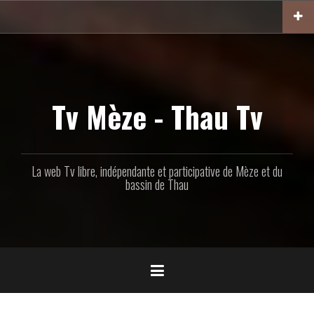
Aller
au
contenu
principal
Tv Mèze - Thau Tv
La web Tv libre, indépendante et participative de Mèze et du
bassin de Thau