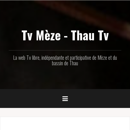
Aller
au
contenu
principal
Tv Mèze - Thau Tv
La web Tv libre, indépendante et participative de Mèze et du
bassin de Thau