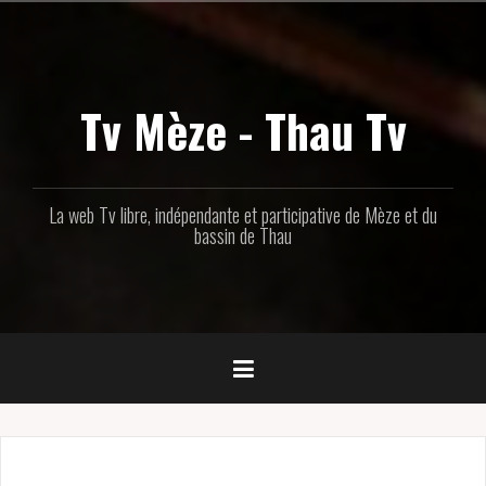
Aller
au
contenu
principal
Tv Mèze - Thau Tv
La web Tv libre, indépendante et participative de Mèze et du
bassin de Thau