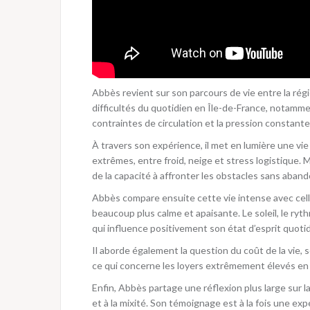
Abbès revient sur son parcours de vie entre la régio
difficultés du quotidien en Île-de-France, notammen
contraintes de circulation et la pression constante 
À travers son expérience, il met en lumière une vie 
extrêmes, entre froid, neige et stress logistique. M
de la capacité à affronter les obstacles sans aband
Abbès compare ensuite cette vie intense avec celle 
beaucoup plus calme et apaisante. Le soleil, le rythm
qui influence positivement son état d’esprit quotid
Il aborde également la question du coût de la vie, 
ce qui concerne les loyers extrêmement élevés en 
Enfin, Abbès partage une réflexion plus large sur la
et à la mixité. Son témoignage est à la fois une ex