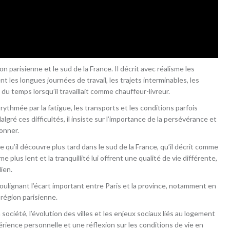
n parisienne et le sud de la France. Il décrit avec réalisme les
t les longues journées de travail, les trajets interminables, les
du temps lorsqu’il travaillait comme chauffeur-livreur.
rythmée par la fatigue, les transports et les conditions parfois
algré ces difficultés, il insiste sur l’importance de la persévérance et
onner.
qu’il découvre plus tard dans le sud de la France, qu’il décrit comme
e plus lent et la tranquillité lui offrent une qualité de vie différente,
ien.
soulignant l’écart important entre Paris et la province, notamment en
région parisienne.
 société, l’évolution des villes et les enjeux sociaux liés au logement
périence personnelle et une réflexion sur les conditions de vie en