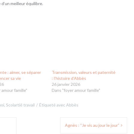
d’un meilleur équilibre.
te : aimer, se séparer
Transmission, valeurs et paternité
ncer sa vie
: l’histoire d’Abbès
26
26 janvier 2026
 amour famille"
Dans "foyer amour famille"
oi
,
Scolartié travail
Étiqueté avec
Abbès
Agnès : “Je vis au jour le jour”