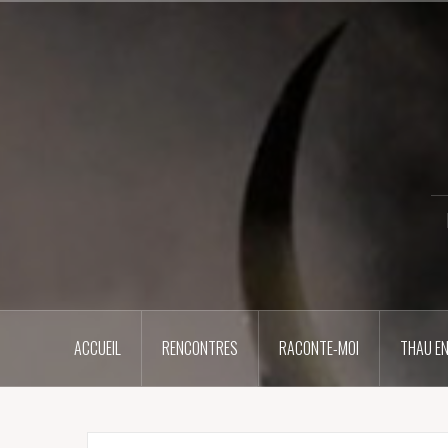
Aller
au
contenu
principal
ACCUEIL
RENCONTRES
RACONTE-MOI
THAU EN