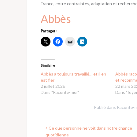
France, entre contraintes, adaptation et recherche 
Abbès
Partager :
Similaire
Abbès a toujours travaillé… et il en
Abbès racon
est fier
et recomme
2 juillet 2026
22 mars 20
Dans "Raconte-moi"
Dans "foyer
Publié dans
Raconte-m
Navigation
Ce que personne ne voit dans notre chance
de
quotidienne