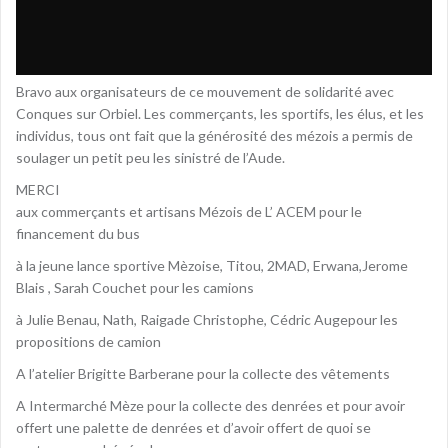
Bravo aux organisateurs de ce mouvement de solidarité avec
Conques sur Orbiel. Les commerçants, les sportifs, les élus, et les
individus, tous ont fait que la générosité des mézois a permis de
soulager un petit peu les sinistré de l’Aude.
MERCI
aux commerçants et artisans Mézois de L’ ACEM pour le
financement du bus
à la jeune lance sportive Mèzoise, Titou, 2MAD, Erwana,Jerome
Blais , Sarah Couchet pour les camions
à Julie Benau, Nath, Raigade Christophe, Cédric Augepour les
propositions de camion
A l’atelier Brigitte Barberane pour la collecte des vêtements
A Intermarché Mèze pour la collecte des denrées et pour avoir
offert une palette de denrées et d’avoir offert de quoi se