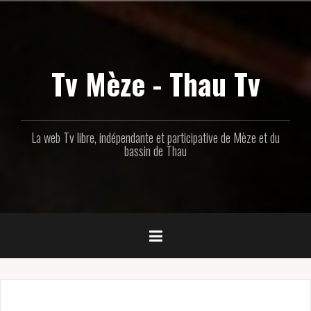
Aller
au
contenu
principal
Tv Mèze - Thau Tv
La web Tv libre, indépendante et participative de Mèze et du
bassin de Thau