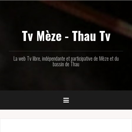
Aller
au
contenu
principal
Tv Mèze - Thau Tv
La web Tv libre, indépendante et participative de Mèze et du
bassin de Thau