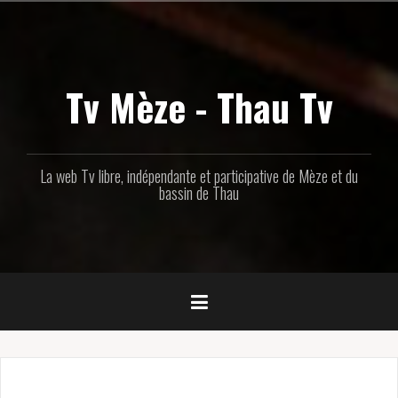
Aller
au
contenu
principal
Tv Mèze - Thau Tv
La web Tv libre, indépendante et participative de Mèze et du
bassin de Thau