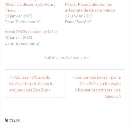
Mèze : Le discours de Henry
Mèze : Préambules sur les
Fricou
attentats de Charlie Hebdo
13 janvier 2015
12 janvier 2015
Dans "Evénements"
Dans "Société"
Vœux 2023 du maire de Mèze
10 janvier 2023
Dans "Evénements"
Publié dans
Evénements
Navigation
« Qui sas » d’Osvaldo
« Les congés payés » par la
de
Farrès interprétée par le
Cie « SEE » au festival «
l’article
groupe « Les Zah Zuh »
Chapeau les artistes » de
Gigean
Archives