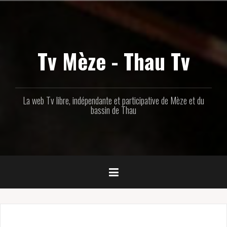
Aller
au
contenu
principal
Tv Mèze - Thau Tv
La web Tv libre, indépendante et participative de Mèze et du
bassin de Thau