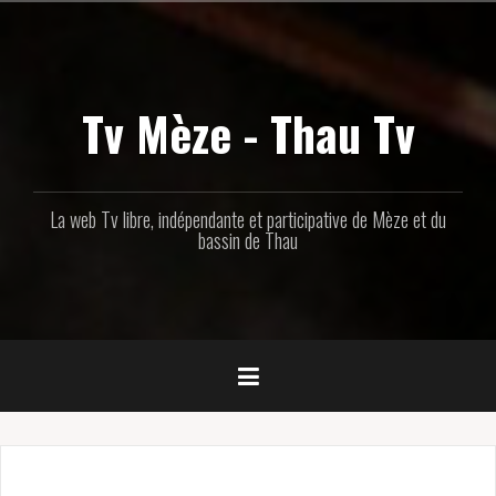
Aller
au
contenu
principal
Tv Mèze - Thau Tv
La web Tv libre, indépendante et participative de Mèze et du
bassin de Thau