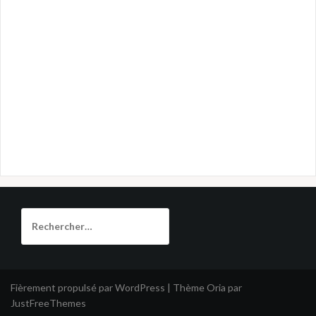
Rechercher :
Fièrement propulsé par WordPress
|
Thème
Oria
par
JustFreeThemes