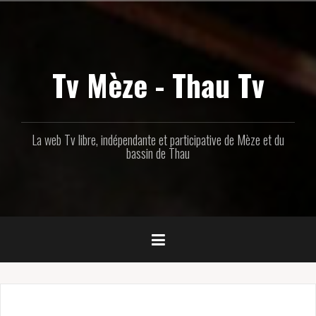
Aller
au
contenu
principal
Tv Mèze - Thau Tv
La web Tv libre, indépendante et participative de Mèze et du
bassin de Thau