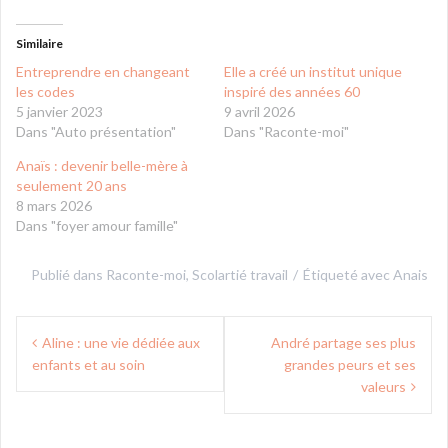
Similaire
Entreprendre en changeant
Elle a créé un institut unique
les codes
inspiré des années 60
5 janvier 2023
9 avril 2026
Dans "Auto présentation"
Dans "Raconte-moi"
Anaïs : devenir belle-mère à
seulement 20 ans
8 mars 2026
Dans "foyer amour famille"
Publié dans
Raconte-moi
,
Scolartié travail
Étiqueté avec
Anais
Navigation
Aline : une vie dédiée aux
André partage ses plus
de
enfants et au soin
grandes peurs et ses
l’article
valeurs