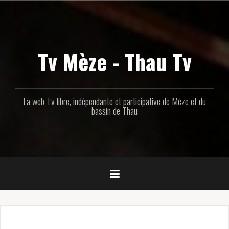
Aller
au
contenu
principal
Tv Mèze - Thau Tv
La web Tv libre, indépendante et participative de Mèze et du
bassin de Thau