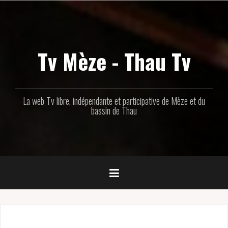
Aller
au
contenu
principal
Tv Mèze - Thau Tv
La web Tv libre, indépendante et participative de Mèze et du
bassin de Thau