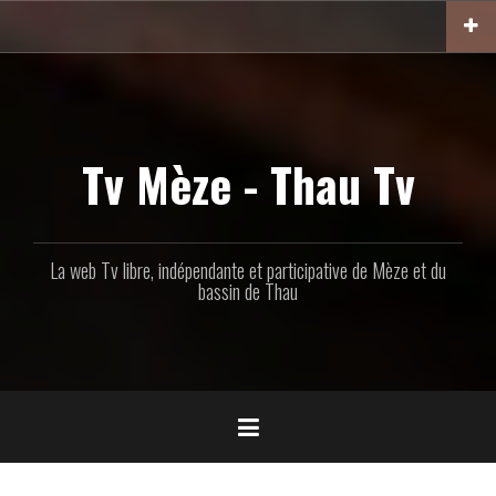
Aller
au
contenu
principal
Tv Mèze - Thau Tv
La web Tv libre, indépendante et participative de Mèze et du
bassin de Thau