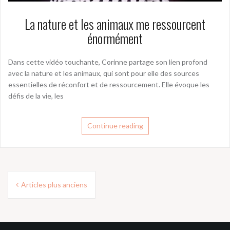
La nature et les animaux me ressourcent
énormément
Dans cette vidéo touchante, Corinne partage son lien profond
avec la nature et les animaux, qui sont pour elle des sources
essentielles de réconfort et de ressourcement. Elle évoque les
défis de la vie, les
Continue reading
Navigation
Articles plus anciens
des
articles