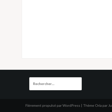
Rechercher :
Fièrement propulsé par WordPress
|
Thème
Oria
par J