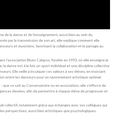
 de la danse et de l’enseignement, aussi bien au sein du
nnée par la transmission de son art, elle explique comment elle
fesseurs et musiciens, favorisant la collaboration et le partage au
ns l’association Blues Calypso, fondée en 1993, où elle enseigne la
 la danse est à la fois un sport individuel et une discipline collective
nseurs. Elle veille à inculquer ces valeurs à ses élèves, en insistant
exion entre les danseurs pour un rayonnement artistique optimal.
 : que ce soit au Conservatoire ou en association, elle s’efforce de
gences élevées, afin de permettre à chaque élève de progresser et
avail collectif, notamment grâce aux échanges avec ses collègues qui
les perspectives, aussi bien artistiques que psychologiques.