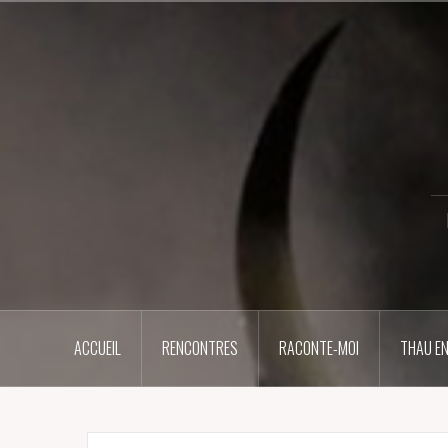
Aller
au
contenu
principal
ACCUEIL
RENCONTRES
RACONTE-MOI
THAU EN