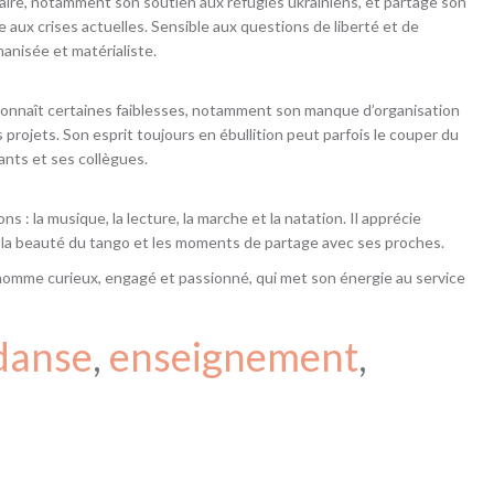
e, notamment son soutien aux réfugiés ukrainiens, et partage son
 aux crises actuelles. Sensible aux questions de liberté et de
manisée et matérialiste.
l reconnaît certaines faiblesses, notamment son manque d’organisation
projets. Son esprit toujours en ébullition peut parfois le couper du
ants et ses collègues.
s : la musique, la lecture, la marche et la natation. Il apprécie
 la beauté du tango et les moments de partage avec ses proches.
 homme curieux, engagé et passionné, qui met son énergie au service
danse
, 
enseignement
, 