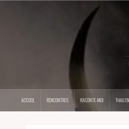
Aller
au
contenu
principal
ACCUEIL
RENCONTRES
RACONTE-MOI
THAU EN