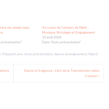
Une vie simple mais
Au coeur de l’univers de Mark :
ns.
Musique, Bricolage et Engagement
6
14 avril 2024
 présentation"
Dans "Auto présentation"
Étiqueté avec
Auto présentation
,
danse
,
enseignement
,
Marc2
lations
Danse et Exigence : L’Art de la Transmission selon
Corinne