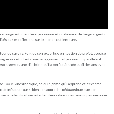
un enseignant-chercheur passionné et un danseur de tango argentin.
tés et ses réflexions sur le monde qui l’entoure.
ur de savoirs. Fort de son expertise en gestion de projet, acquise
mpagne ses étudiants avec engagement et passion. En parallèle, il
ngo argentin, une discipline qu’il a perfectionnée au fil des ans avec
e 100 % kinesthésique, ce qui signifie qu’il apprend et s’exprime
e trait influence aussi bien son approche pédagogique que son
r ses étudiants et ses interlocuteurs dans une dynamique commune,