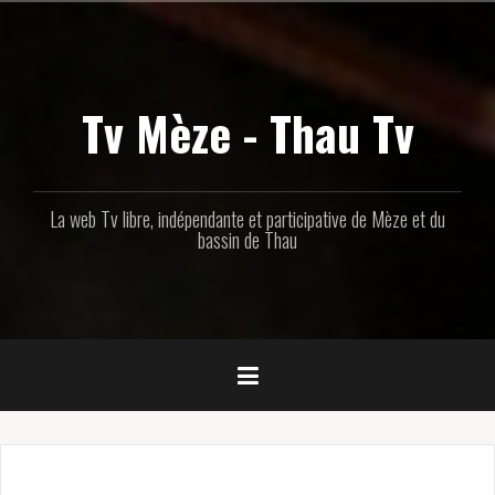
Aller
au
contenu
principal
Tv Mèze - Thau Tv
La web Tv libre, indépendante et participative de Mèze et du
bassin de Thau