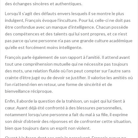
des échanges sincères et authentiques.
Lorsqu’il s’agit des défauts envers lesquels il se montre le plus
indulgent, François évoque l’inculture. Pour lui, celle-ci ne doit pas
être confondue avec un manque d’intelligence. Chacun possède
des compétences et des talents qui lui sont propres, et ce n’est
pas parce qu’une personne n’a pas une grande culture académique
qu’elle est forcément moins intelligente.
François parle également de son rapport à l’amitié. Il attend avant
tout une compréhension mutuelle qui ne nécessite pas toujours
des mots, une relation fluide où l’on peut compter sur l’autre sans
crainte d’être jugé ou de devoir se justifier. Il valorise les amitiés où
l’on n’attend rien en retour, une forme de sincérité et de
bienveillance réciproque.
Enfin, il aborde la question de la trahison, un sujet qui lui tient à
cœur. Ayant déjà été confronté à des blessures personnelles,
notamment lorsqu’une personne a fait du mal à sa fille, il exprime
son désir d’obtenir des réponses et de confronter cette situation,
bien que toujours dans un esprit non violent.
Quant à la façon dont ses amis le perçoivent, François avoue ne