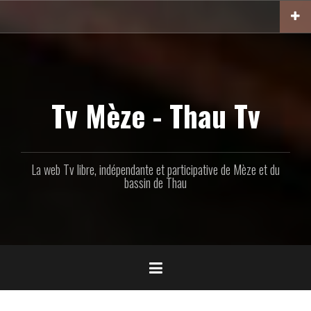
Aller
au
contenu
principal
Tv Mèze - Thau Tv
La web Tv libre, indépendante et participative de Mèze et du
bassin de Thau