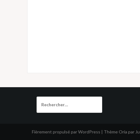
Rechercher :
Fièrement propulsé par WordPress
|
Thème
Oria
par J