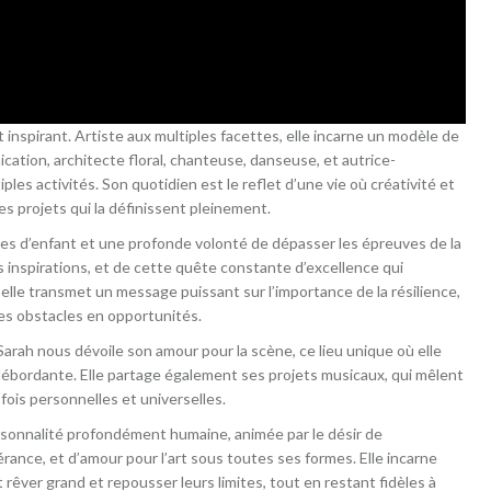
 inspirant. Artiste aux multiples facettes, elle incarne un modèle de
ation, architecte floral, chanteuse, danseuse, et autrice-
ples activités. Son quotidien est le reflet d’une vie où créativité et
s projets qui la définissent pleinement.
ves d’enfant et une profonde volonté de dépasser les épreuves de la
s inspirations, et de cette quête constante d’excellence qui
elle transmet un message puissant sur l’importance de la résilience,
 les obstacles en opportunités.
arah nous dévoile son amour pour la scène, ce lieu unique où elle
 débordante. Elle partage également ses projets musicaux, qui mêlent
 fois personnelles et universelles.
ersonnalité profondément humaine, animée par le désir de
rance, et d’amour pour l’art sous toutes ses formes. Elle incarne
rêver grand et repousser leurs limites, tout en restant fidèles à