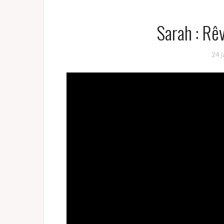
Sarah : Rê
24 j