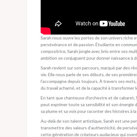
Sarah nous ouvre les portes de son univers riche et
persévérance et de passion. Étudiante en communic
compositrice, Sarah jongle avec brio entre ses multi
ambition se conjuguent pour donner naissance à de
Sarah revient sur son parcours, marqué par des rê
vie. Elle nous parle de ses débuts, de ses première
l’accompagne depuis toujours. À travers ses mots, 
du travail acharné, et de la capacité à transformer
En tant que chanteuse d’orchestre et de cabaret, S
peut exprimer toute sa sensibilité et son énergie
sa plume et sa voix pour raconter des histoires à la
Au-delà de son talent artistique, Sarah est une p
transmettre des valeurs d’authenticité, de persévé
cette génération de créateurs audacieux qui osent 