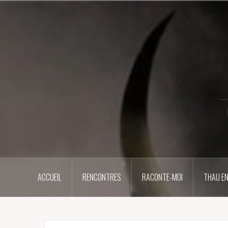
Aller
au
contenu
principal
ACCUEIL
RENCONTRES
RACONTE-MOI
THAU EN